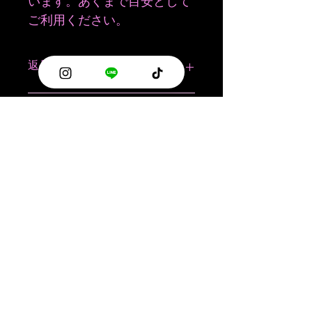
います。あくまで目安として
ご利用ください。
返品・返金ポリシー
商品の品質につきましては、万一不
商品の配送について
良・破損などがございましたら、商品
到着後7日以内にお知らせください。
商品は佐川急便にてお届けいたしま
返品・交換につきましては、商品タグ
す。
等の付属品があり未使用の商品で、商
品到着後7日以内に電話もしくはメー
​About
送料は全国一律1,000円です。
ルにてご連絡いただいた商品のみ対応
いたします。
​代表挨拶
お問い合わせ
一度のご注文で商品代金30000円以上
お買い上げで送料無料になります。
デザイン
プライバシーポリシー
※配達日及び配達時間のご指定は不可
です。
BLOG
特商法