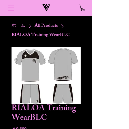
ホーム
All Products
RIALOA Training WearBLC
RIALOA Training
WearBLC