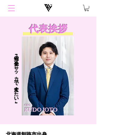
代表挨拶
​『地方の少子化をサッカーで変えたい』
CEO
​KUDO JOTO