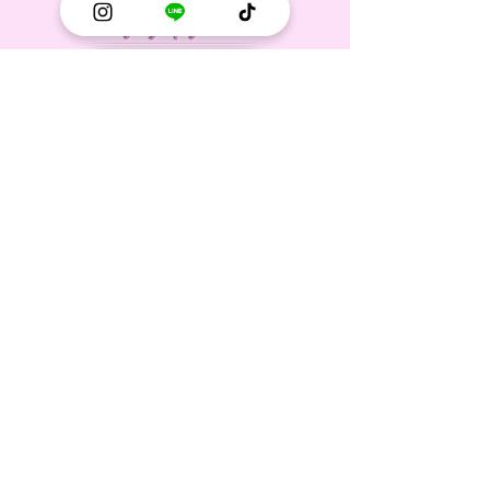
デザイナー
サッカーウェアのデザインに情熱を持
ち、トレンドや機能性を両立させたク
リエイティブな提案ができる方をお待
ちしています。あなたのデザインが、
未来のサッカー選手をサポートしま
す！