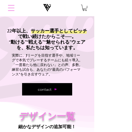
22年以上、サッカー選手としてピッチ
で戦い続けたからこそ──。
“動ける”“戦える”“魅せられる”ウェア
を、私たちは知っています。
実際に、Jリーグを目指す選手や、地域リー
グで本気でプレーするチームにも続々導入。
「一度着たら他に戻れない」との声、多数。
練習も試合も、あなたの“最高のパフォーマ
ンス”を引き出すウェア。
contact
​デザイン一覧
細かなデザインの追加可能！