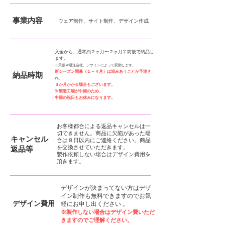
事業内容
ウェア制作、サイト制作、デザイン作成
入金から、通常約２ヶ月〜２ヶ月半前後で納品し
ます。
※天候や運送会社、デザインによって変動します。
新シーズン開幕（１～４月）は混みあうことが予測さ
納品時期
れ、
３か月かかる場合もございます。
​※製造工場が中国のため、
中国の祝日もお休みになります。
お客様都合による返品キャンセルは一
切できません。商品に欠陥があった場
キャンセル
合は８日以内にご連絡ください。商品
を交換させていただきます。
返品等
製作依頼しない場合はデザイン費用を
頂きます。
デザインが決まってない方はデザ
イン制作も無料できますのでお気
デザイン費用
軽にお申し出ください️ 。
※製作しない場合はデザイン費いただ
きますのでご理解ください。