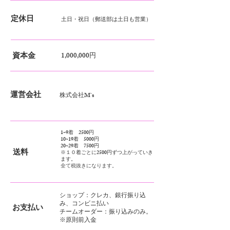
定休日
土日・祝日（郵送部は土日も営業）
資本金
1,000,000円
運営会社
​株式会社M`s
1~9着 2500円
10~19着 5000円
20~29着 7500円
送料
※１０着ごとに2500円ずつ上がっていき
ます。
全て税抜きになります。
​ショップ：クレカ、銀行振り込
み、コンビニ払い
​お支払い
チームオーダー：振り込みのみ。
​※原則前入金