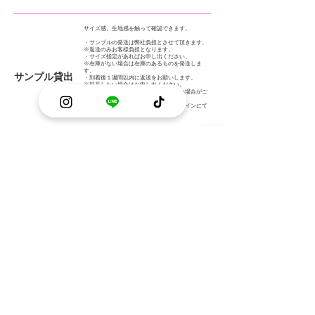
サイズ感、生地感を触って確認できます。
・サンプルの発送は弊社負担とさせて頂きます。
※返送のみお客様負担となります。
・サイズ指定があればお申し出ください。
※在庫がない場合は在庫のあるものを発送しま
す。
サンプル貸出
・到着後１週間以内に返送をお願いします。
※延長したい場合はお申し出ください。
次のお客さまがいる場合は延長できない場合がご
ざいます。
・サンプルのお写真がほしい方は公式ラインにて
お申し出ください。
設立
2023年5月1日
​About
​代表挨拶
お問い合わせ
デザイン
プライバシーポリシー